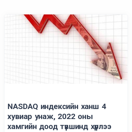
NASDAQ индексийн ханш 4
хувиар унаж, 2022 оны
хамгийн доод түвшинд хүрлээ