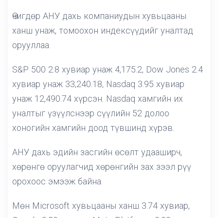
Өчигдөр АНУ дахь компаниудын хувьцааны
ханш унаж, томоохон индексүүдийг уналтад
орууллаа.
S&P 500 2.8 хувиар унаж 4,175.2, Dow Jones 2.4
хувиар унаж 33,240.18, Nasdaq 3.95 хувиар
унаж 12,490.74 хүрсэн. Nasdaq хамгийн их
уналтыг үзүүлснээр сүүлийн 52 долоо
хоногийн хамгийн доод түвшинд хүрэв.
АНУ дахь эдийн засгийн өсөлт удааширч,
хөрөнгө оруулагчид хөрөнгийн зах зээл рүү
орохоос эмээж байна.
Мөн Microsoft хувьцааны ханш 3.74 хувиар,