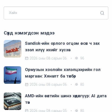
Хайх
Сүүлд нэмэгдсэн мэдээ
Sandisk-ийн орлого огцом өссөн ч зах
зээл илүү ихийг хүсэв
2026 оны 08 сарын 06
96
Ормузын хоолойн хэлэлцээрийн гол
маргаан: Хяналт ба төлбөр
2026 оны 08 сарын 06
85
AMD-ийн өсөлтийн шинэ хөдөлгүүр: AI дата
төв
2026 оны 08 сарын 05
85