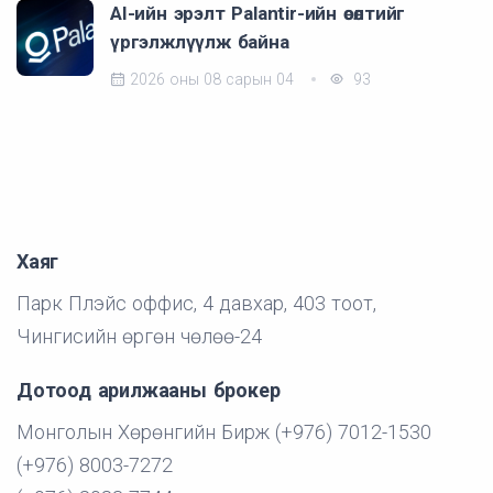
AI-ийн эрэлт Palantir-ийн өсөлтийг
үргэлжлүүлж байна
2026 оны 08 сарын 04
93
Хаяг
Парк Плэйс оффис, 4 давхар, 403 тоот,
Чингисийн өргөн чөлөө-24
Дотоод арилжааны брокер
Монголын Хөрөнгийн Бирж (+976) 7012-1530
(+976) 8003-7272