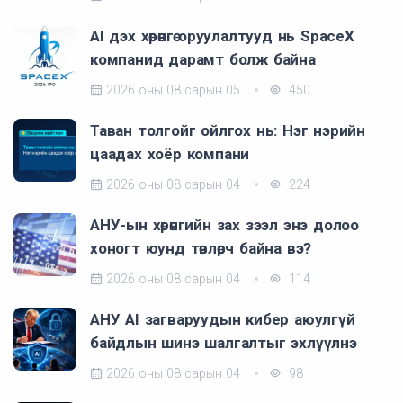
AI дэх хөрөнгө оруулалтууд нь SpaceX
компанид дарамт болж байна
2026 оны 08 сарын 05
450
Таван толгойг ойлгох нь: Нэг нэрийн
цаадах хоёр компани
2026 оны 08 сарын 04
224
АНУ-ын хөрөнгийн зах зээл энэ долоо
хоногт юунд төвлөрч байна вэ?
2026 оны 08 сарын 04
114
АНУ AI загваруудын кибер аюулгүй
байдлын шинэ шалгалтыг эхлүүлнэ
2026 оны 08 сарын 04
98