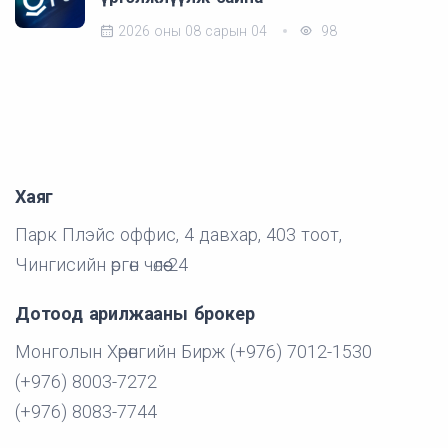
2026 оны 08 сарын 04
98
Хаяг
Парк Плэйс оффис, 4 давхар, 403 тоот,
Чингисийн өргөн чөлөө-24
Дотоод арилжааны брокер
Монголын Хөрөнгийн Бирж (+976) 7012-1530
(+976) 8003-7272
(+976) 8083-7744