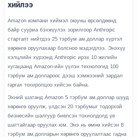
хийлээ
Amazon компани хиймэл оюуны өрсөлдөөнд
байр сууриа бэхжүүлэх зорилгоор Anthropic
стартапт нийтдээ 25 тэрбум ам.доллар хүртэл
хөрөнгө оруулахаар болсноо мэдэгдлээ. Энэхүү
хэлцлийн хүрээнд Anthropic ирэх 10 жилийн
хугацаанд Amazon-ийн үүлэн технологид 100
тэрбум ам.доллароос дээш хэмжээний зардал
гаргах тохиролцоо хийсэн байна.
Эхний шатанд Amazon 5 тэрбум ам.доллар шууд
хөрөнгө оруулж, үлдсэн 20 тэрбумыг тодорхой
бизнесийн шалгуур биелсэн тохиолдолд үе
шаттайгаар оруулах юм. Энэ нь өмнө хийсэн 8
тэрбум ам.долларын хөрөнгө оруулалтаас гадна