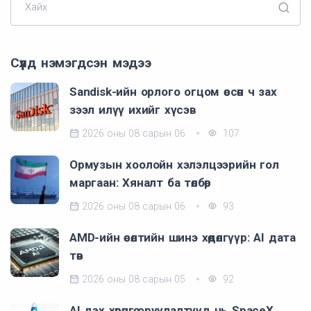
Хайх
Сүүлд нэмэгдсэн мэдээ
Sandisk-ийн орлого огцом өссөн ч зах
зээл илүү ихийг хүсэв
2026 оны 08 сарын 06
107
Ормузын хоолойн хэлэлцээрийн гол
маргаан: Хяналт ба төлбөр
2026 оны 08 сарын 06
93
AMD-ийн өсөлтийн шинэ хөдөлгүүр: AI дата
төв
2026 оны 08 сарын 05
92
AI дэх хөрөнгө оруулалтууд нь SpaceX