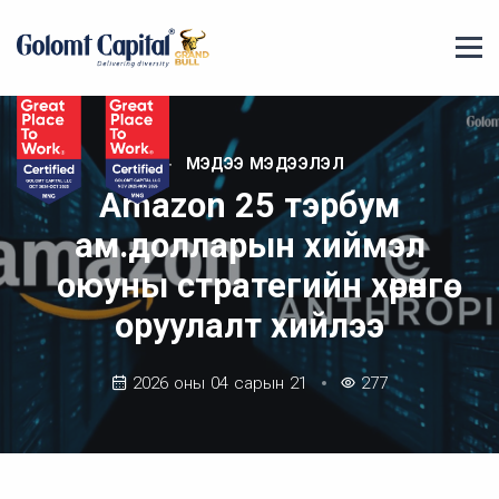
МЭДЭЭ МЭДЭЭЛЭЛ
Amazon 25 тэрбум
ам.долларын хиймэл
оюуны стратегийн хөрөнгө
оруулалт хийлээ
2026 оны 04 сарын 21
277