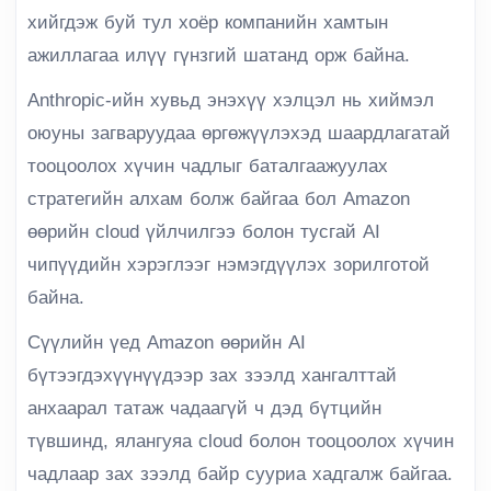
хийгдэж буй тул хоёр компанийн хамтын
ажиллагаа илүү гүнзгий шатанд орж байна.
Anthropic-ийн хувьд энэхүү хэлцэл нь хиймэл
оюуны загваруудаа өргөжүүлэхэд шаардлагатай
тооцоолох хүчин чадлыг баталгаажуулах
стратегийн алхам болж байгаа бол Amazon
өөрийн cloud үйлчилгээ болон тусгай AI
чипүүдийн хэрэглээг нэмэгдүүлэх зорилготой
байна.
Сүүлийн үед Amazon өөрийн AI
бүтээгдэхүүнүүдээр зах зээлд хангалттай
анхаарал татаж чадаагүй ч дэд бүтцийн
түвшинд, ялангуяа cloud болон тооцоолох хүчин
чадлаар зах зээлд байр сууриа хадгалж байгаа.