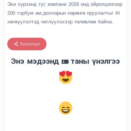
Энэ хүрээнд тус компани 2026 онд ойролцоогоор
200 тэрбум ам.долларын хөрөнгө оруулалтыг AI
хөгжүүлэлтэд чиглүүлэхээр төлөвлөж байна.
Хуваалцах
Энэ мэдээнд өгөх таны үнэлгээ