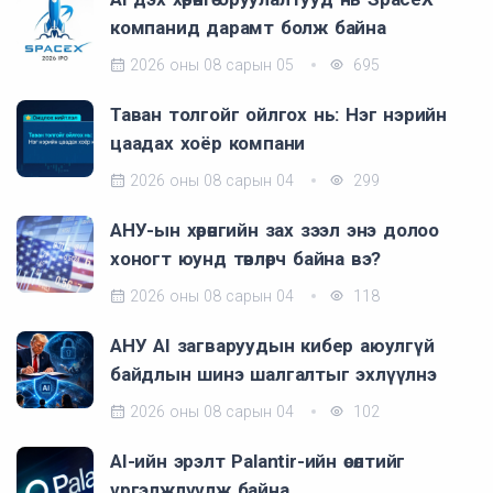
компанид дарамт болж байна
2026 оны 08 сарын 05
695
Таван толгойг ойлгох нь: Нэг нэрийн
цаадах хоёр компани
2026 оны 08 сарын 04
299
АНУ-ын хөрөнгийн зах зээл энэ долоо
хоногт юунд төвлөрч байна вэ?
2026 оны 08 сарын 04
118
АНУ AI загваруудын кибер аюулгүй
байдлын шинэ шалгалтыг эхлүүлнэ
2026 оны 08 сарын 04
102
AI-ийн эрэлт Palantir-ийн өсөлтийг
үргэлжлүүлж байна