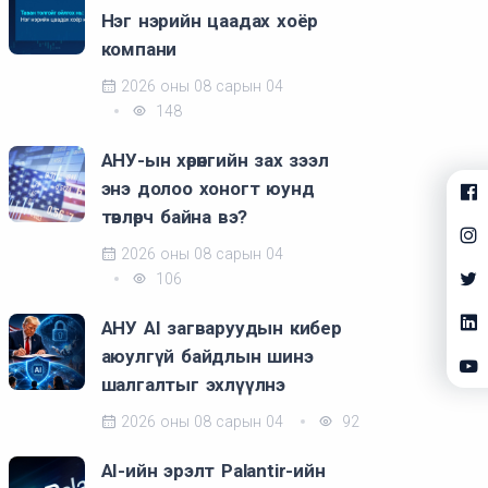
Нэг нэрийн цаадах хоёр
компани
2026 оны 08 сарын 04
148
АНУ-ын хөрөнгийн зах зээл
энэ долоо хоногт юунд
төвлөрч байна вэ?
2026 оны 08 сарын 04
106
АНУ AI загваруудын кибер
аюулгүй байдлын шинэ
шалгалтыг эхлүүлнэ
2026 оны 08 сарын 04
92
AI-ийн эрэлт Palantir-ийн