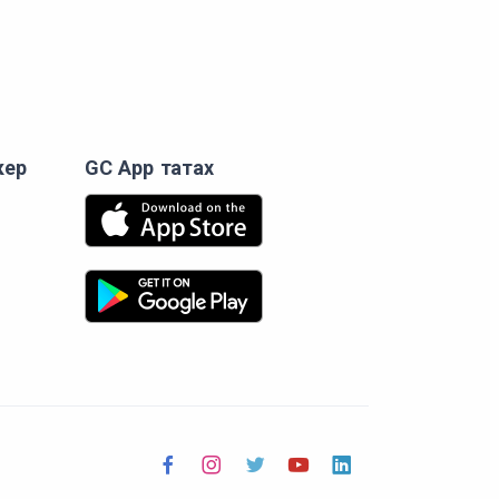
кер
GC App татах