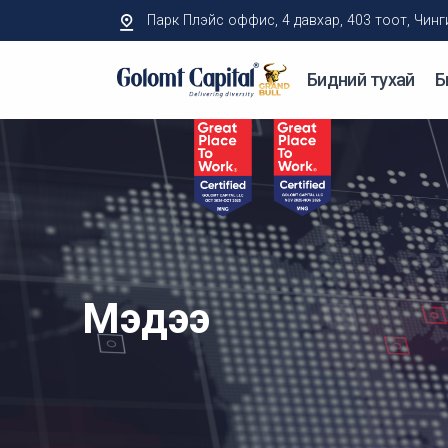
Парк Плэйс оффис, 4 давхар, 403 тоот, Чингисий
Бидний тухай
Б
Мэдээ