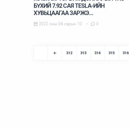
БҮХИЙ 7.92 САЯ TESLA-ИЙН
ХУВЬЦААГАА ЗАРЖЭ…
2022 оны 08 сарын 10
0
312
313
314
315
316