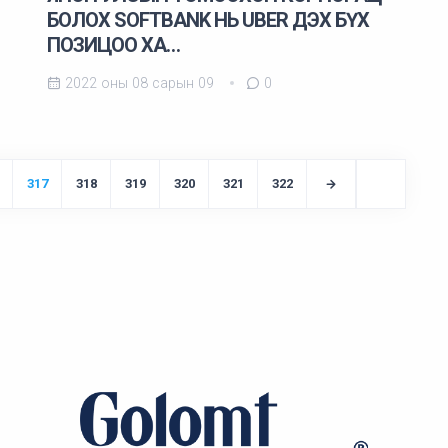
БОЛОХ SOFTBANK НЬ UBER ДЭХ БҮХ
ПОЗИЦОО ХА…
2022 оны 08 сарын 09
0
317
318
319
320
321
322