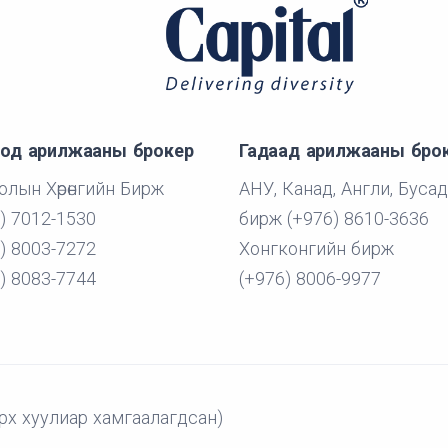
од арилжааны брокер
Гадаад арилжааны бро
лын Хөрөнгийн Бирж
АНУ, Канад, Англи, Бусад
) 7012-1530
бирж (+976) 8610-3636
) 8003-7272
Хонгконгийн бирж
) 8083-7744
(+976) 8006-9977
рх хуулиар хамгаалагдсан)