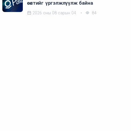
өсөлтийг үргэлжлүүлж байна
2026 оны 08 сарын 04
84