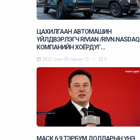
ЦАХИЛГААН АВТОМАШИН
ҮЙЛДВЭРЛЭГЧ RIVIAN /RIVN.NASDAQ
КОМПАНИЙН ХОЁРДУГ…
2022 оны 08 сарын 12
0
МАСК 6.9 ТЭРБУМ ДОЛЛАРЫН ҮНЭ