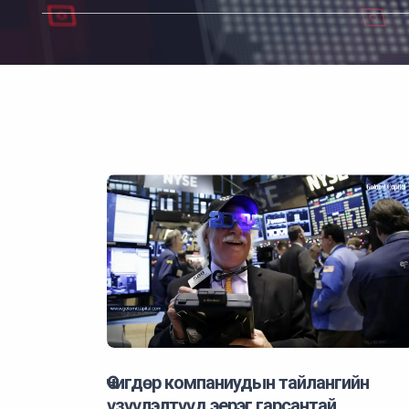
Өчигдөр компаниудын тайлангийн
үзүүлэлтүүд эерэг гарсантай