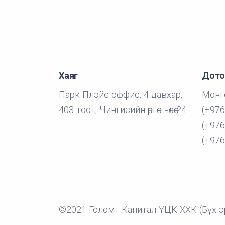
Хаяг
Дото
Парк Плэйс оффис, 4 давхар,
Монго
403 тоот, Чингисийн өргөн чөлөө-24
(+976
(+976
(+976
©2021 Голомт Капитал ҮЦК ХХК (Бүх э