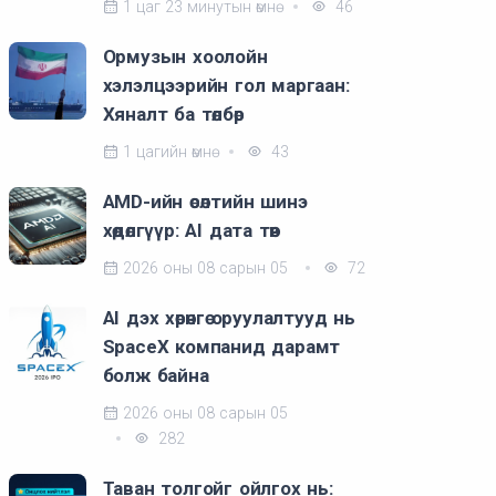
1 цаг 23 минутын өмнө
46
Ормузын хоолойн
хэлэлцээрийн гол маргаан:
Хяналт ба төлбөр
1 цагийн өмнө
43
AMD-ийн өсөлтийн шинэ
хөдөлгүүр: AI дата төв
2026 оны 08 сарын 05
72
AI дэх хөрөнгө оруулалтууд нь
SpaceX компанид дарамт
болж байна
2026 оны 08 сарын 05
282
Таван толгойг ойлгох нь: