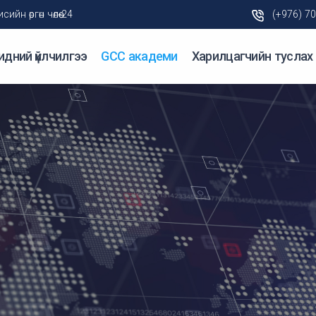
н өргөн чөлөө-24
(+976) 7
идний үйлчилгээ
GCC академи
Харилцагчийн туслах