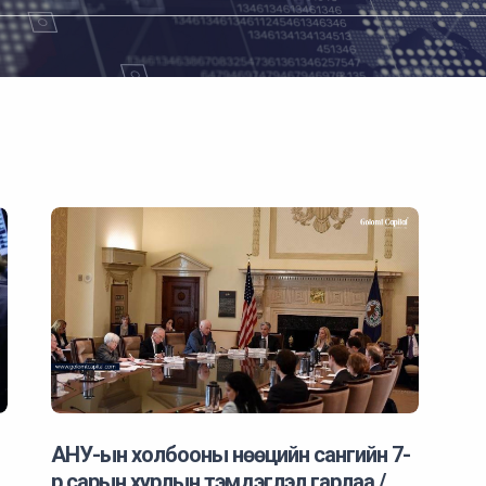
АНУ-ын холбооны нөөцийн сангийн 7-
р сарын хурлын тэмдэглэл гарлаа /