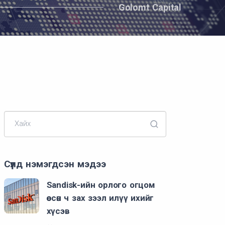
Golomt Capital
Хайх
Сүүлд нэмэгдсэн мэдээ
Sandisk-ийн орлого огцом
өссөн ч зах зээл илүү ихийг
хүсэв