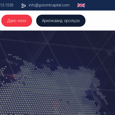
012-1530
info@golomtcapital.com
Данс нээх
Арилжаанд оролцох