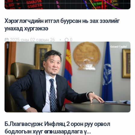
Хэрэглэгчдийн итгэл буурсан нь зах зээлийг
унахад хүргэжээ
2025 оны 02 сарын 26
0
Б.Лхагвасүрэн: Инфляц 2 орон руу орвол
бодлогын хүүг өсгөх шаардлага ү…