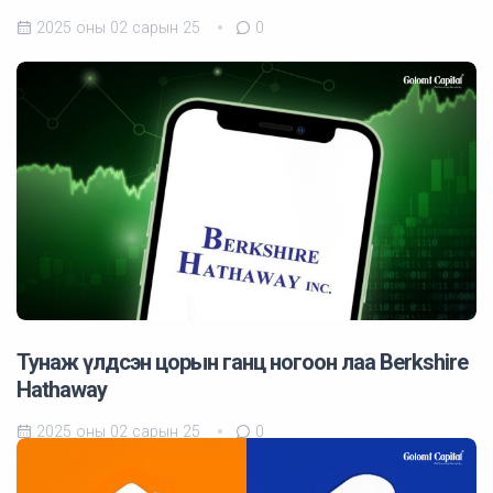
2025 оны 02 сарын 25
0
Тунаж үлдсэн цорын ганц ногоон лаа Berkshire
Hathaway
2025 оны 02 сарын 25
0