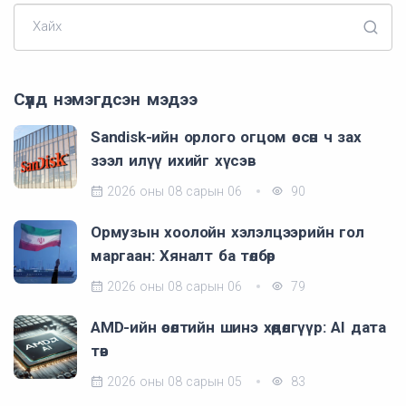
Хайх
Сүүлд нэмэгдсэн мэдээ
Sandisk-ийн орлого огцом өссөн ч зах
зээл илүү ихийг хүсэв
2026 оны 08 сарын 06
90
Ормузын хоолойн хэлэлцээрийн гол
маргаан: Хяналт ба төлбөр
2026 оны 08 сарын 06
79
AMD-ийн өсөлтийн шинэ хөдөлгүүр: AI дата
төв
2026 оны 08 сарын 05
83