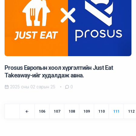
Prosus Европын хоол хүргэлтийн Just Eat
Takeaway-ийг худалдаж авна.
2025 оны 02 сарын 25
0
106
107
108
109
110
111
112