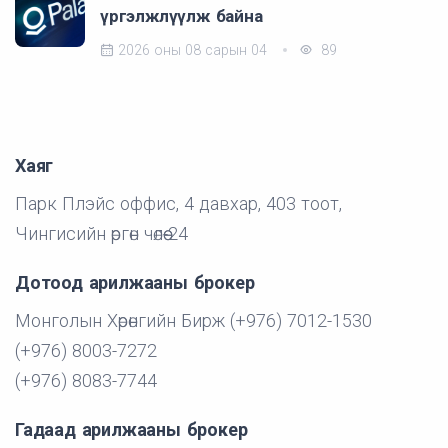
үргэлжлүүлж байна
2026 оны 08 сарын 04
89
Хаяг
Парк Плэйс оффис, 4 давхар, 403 тоот,
Чингисийн өргөн чөлөө-24
Дотоод арилжааны брокер
Монголын Хөрөнгийн Бирж (+976) 7012-1530
(+976) 8003-7272
(+976) 8083-7744
Гадаад арилжааны брокер