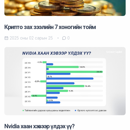
Крипто зах зээлийн 7 хоногийн тойм
2025 оны 02 сарын 25
0
Nvidia хаан хэвээр үлдэх үү?