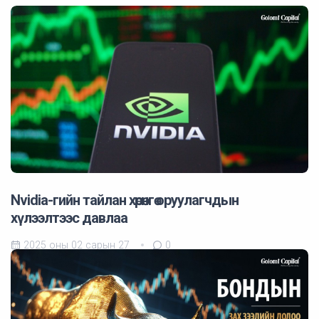
Nvidia-гийн тайлан хөрөнгө оруулагчдын
хүлээлтээс давлаа
2025 оны 02 сарын 27
0