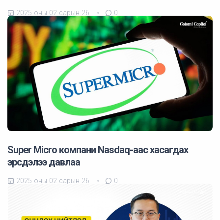
2025 оны 02 сарын 26
0
Super Micro компани Nasdaq-аас хасагдах
эрсдэлээ давлаа
2025 оны 02 сарын 26
0