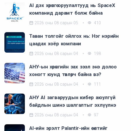
AI дэх хөрөнгө оруулалтууд нь SpaceX
компанид дарамт болж байна
2026 оны 08 сарын 05
410
Таван толгойг ойлгох нь: Нэг нэрийн
цаадах хоёр компани
2026 оны 08 сарын 04
198
АНУ-ын хөрөнгийн зах зээл энэ долоо
хоногт юунд төвлөрч байна вэ?
2026 оны 08 сарын 04
111
АНУ AI загваруудын кибер аюулгүй
байдлын шинэ шалгалтыг эхлүүлнэ
2026 оны 08 сарын 04
97
AI-ийн эрэлт Palantir-ийн өсөлтийг