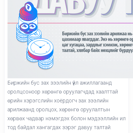
Биржийн бус зах зээлийн үйл ажиллагаанд
оролцсоноор хөрөнгө оруулагчдад хаалттай
өрийн хэрэгслийн хоёрдогч зах зээлийн
арилжаанд оролцох, хөрөнгө оруулалтын
хөрвөх чадвар нэмэгдэх болон мэдээллийн ил
тод байдал хангагдах зэрэг давуу талтай.