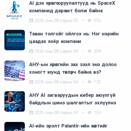
AI дэх хөрөнгө оруулалтууд нь SpaceX
компанид дарамт болж байна
2026 оны 08 сарын 05
956
Таван толгойг ойлгох нь: Нэг нэрийн
цаадах хоёр компани
2026 оны 08 сарын 04
309
АНУ-ын хөрөнгийн зах зээл энэ долоо
хоногт юунд төвлөрч байна вэ?
2026 оны 08 сарын 04
120
АНУ AI загваруудын кибер аюулгүй
байдлын шинэ шалгалтыг эхлүүлнэ
2026 оны 08 сарын 04
104
AI-ийн эрэлт Palantir-ийн өсөлтийг