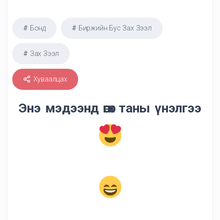
Бонд
Биржийн Бус Зах Зээл
Зах Зээл
Хуваалцах
Энэ мэдээнд өгөх таны үнэлгээ