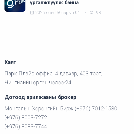
үргэлжлүүлж байна
2026 оны 08 сарын 04
98
Хаяг
Парк Плэйс оффис, 4 давхар, 403 тоот,
Чингисийн өргөн чөлөө-24
Дотоод арилжааны брокер
Монголын Хөрөнгийн Бирж (+976) 7012-1530
(+976) 8003-7272
(+976) 8083-7744