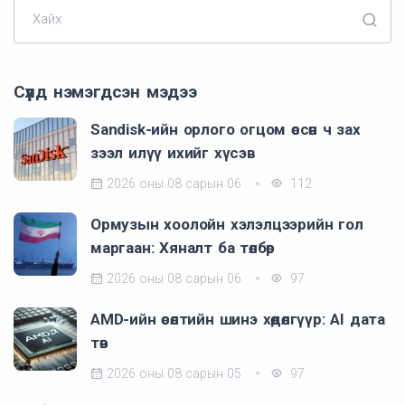
Хайх
Сүүлд нэмэгдсэн мэдээ
Sandisk-ийн орлого огцом өссөн ч зах
зээл илүү ихийг хүсэв
2026 оны 08 сарын 06
112
Ормузын хоолойн хэлэлцээрийн гол
маргаан: Хяналт ба төлбөр
2026 оны 08 сарын 06
97
AMD-ийн өсөлтийн шинэ хөдөлгүүр: AI дата
төв
2026 оны 08 сарын 05
97