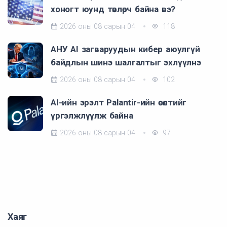
хоногт юунд төвлөрч байна вэ?
2026 оны 08 сарын 04
118
АНУ AI загваруудын кибер аюулгүй
байдлын шинэ шалгалтыг эхлүүлнэ
2026 оны 08 сарын 04
102
AI-ийн эрэлт Palantir-ийн өсөлтийг
үргэлжлүүлж байна
2026 оны 08 сарын 04
97
Хаяг