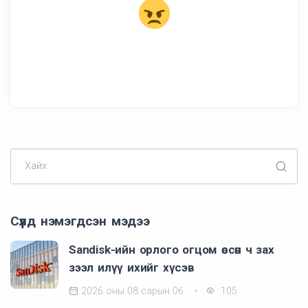
Хайх
Сүүлд нэмэгдсэн мэдээ
Sandisk-ийн орлого огцом өссөн ч зах
зээл илүү ихийг хүсэв
2026 оны 08 сарын 06
105