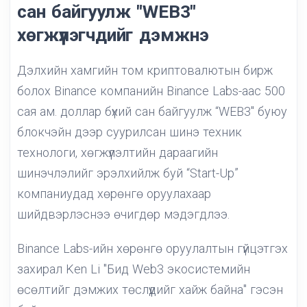
сан байгуулж "WEB3"
хөгжүүлэгчдийг дэмжнэ
Дэлхийн хамгийн том криптовалютын бирж
болох Binance компанийн Binance Labs-аас 500
сая ам. доллар бүхий сан байгуулж “WEB3" буюу
блокчэйн дээр суурилсан шинэ техник
технологи, хөгжүүлэлтийн дараагийн
шинэчлэлийг эрэлхийлж буй “Start-Up”
компаниудад хөрөнгө оруулахаар
шийдвэрлэснээ өчигдөр мэдэгдлээ.
Binance Labs-ийн хөрөнгө оруулалтын гүйцэтгэх
захирал Ken Li "Бид Web3 экосистемийн
өсөлтийг дэмжих төслүүдийг хайж байна" гэсэн