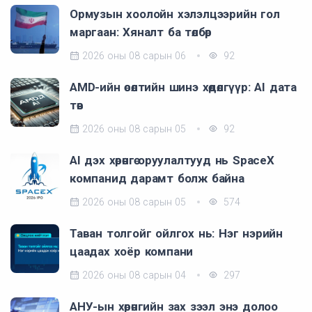
Ормузын хоолойн хэлэлцээрийн гол
маргаан: Хяналт ба төлбөр
2026 оны 08 сарын 06
92
AMD-ийн өсөлтийн шинэ хөдөлгүүр: AI дата
төв
2026 оны 08 сарын 05
92
AI дэх хөрөнгө оруулалтууд нь SpaceX
компанид дарамт болж байна
2026 оны 08 сарын 05
574
Таван толгойг ойлгох нь: Нэг нэрийн
цаадах хоёр компани
2026 оны 08 сарын 04
297
АНУ-ын хөрөнгийн зах зээл энэ долоо