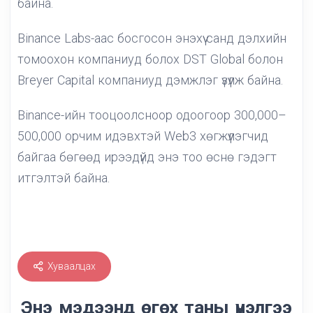
байна.
Binance Labs-аас босгосон энэхүү санд дэлхийн
томоохон компаниуд болох DST Global болон
Breyer Capital компаниуд дэмжлэг үзүүлж байна.
Binance-ийн тооцоолсноор одоогоор 300,000–
500,000 орчим идэвхтэй Web3 хөгжүүлэгчид
байгаа бөгөөд ирээдүйд энэ тоо өснө гэдэгт
итгэлтэй байна.
Хуваалцах
Энэ мэдээнд өгөх таны үнэлгээ