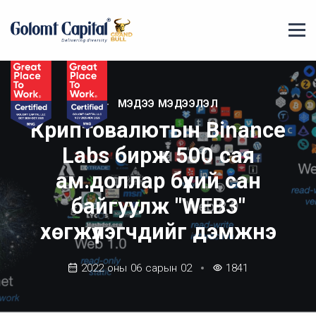
МЭДЭЭ МЭДЭЭЛЭЛ
Криптовалютын Binance
Labs бирж 500 сая
ам.доллар бүхий сан
байгуулж "WEB3"
хөгжүүлэгчдийг дэмжнэ
2022 оны 06 сарын 02
1841