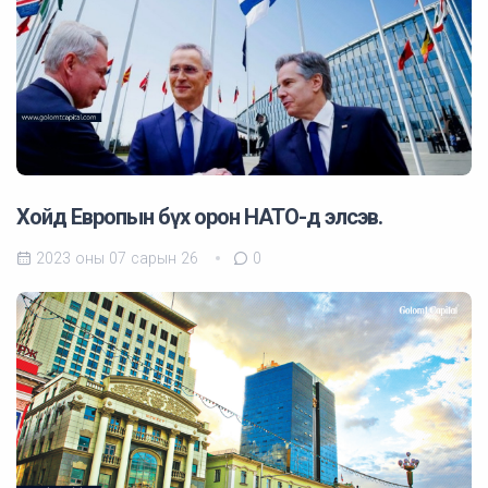
Хойд Европын бүх орон НАТО-д элсэв.
2023 оны 07 сарын 26
0