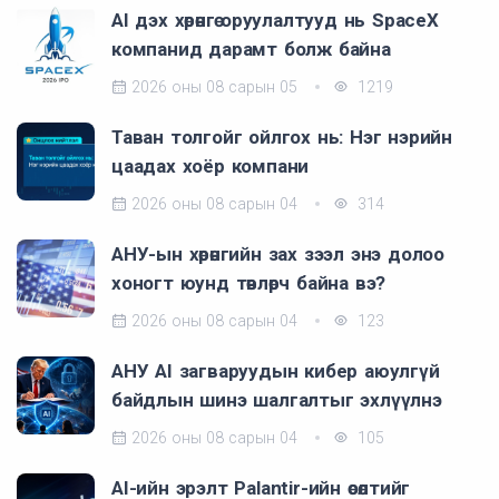
AI дэх хөрөнгө оруулалтууд нь SpaceX
компанид дарамт болж байна
2026 оны 08 сарын 05
1219
Таван толгойг ойлгох нь: Нэг нэрийн
цаадах хоёр компани
2026 оны 08 сарын 04
314
АНУ-ын хөрөнгийн зах зээл энэ долоо
хоногт юунд төвлөрч байна вэ?
2026 оны 08 сарын 04
123
АНУ AI загваруудын кибер аюулгүй
байдлын шинэ шалгалтыг эхлүүлнэ
2026 оны 08 сарын 04
105
AI-ийн эрэлт Palantir-ийн өсөлтийг