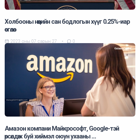
Холбооны нөөцийн сан бодлогын хүүг 0.25%-иар
өсгөлөө.
2023 оны 07 сарын 27
0
Амазон компани Майкрософт, Google-тэй
өрсөлдөж буй хиймэл оюун ухааны …