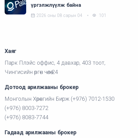
үргэлжлүүлж байна
2026 оны 08 сарын 04
101
Хаяг
Парк Плэйс оффис, 4 давхар, 403 тоот,
Чингисийн өргөн чөлөө-24
Дотоод арилжааны брокер
Монголын Хөрөнгийн Бирж (+976) 7012-1530
(+976) 8003-7272
(+976) 8083-7744
Гадаад арилжааны брокер