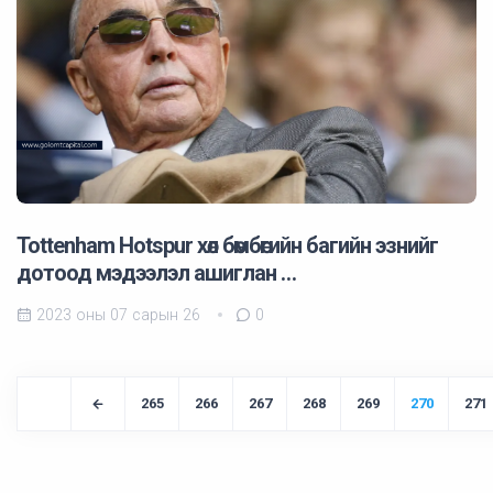
Tottenham Hotspur хөл бөмбөгийн багийн эзнийг
дотоод мэдээлэл ашиглан …
2023 оны 07 сарын 26
0
265
266
267
268
269
270
271