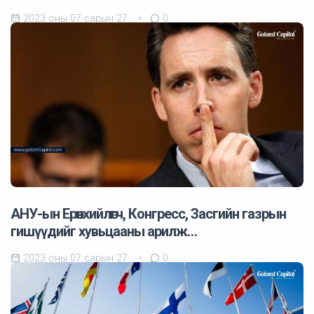
2023 оны 07 сарын 27
0
АНУ-ын Ерөнхийлөгч, Конгресс, Засгийн газрын
гишүүдийг хувьцааны арилж…
2023 оны 07 сарын 27
0