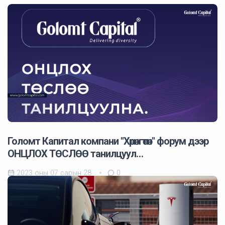
Голомт Капитал компани "Хөрөнгөтөн" форум дээр
ОНЦЛОХ ТӨСЛӨӨ танилцуул…
2023 оны 07 сарын 28
0