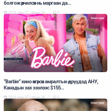
болгож өөрчилсөн нь маргаан да…
2023 оны 07 сарын 26
0
“Barbie” кино өнгөрсөн амралтын өдрүүдэд АНУ,
Канадын зах зээлээс $155…
2023 оны 07 сарын 26
0