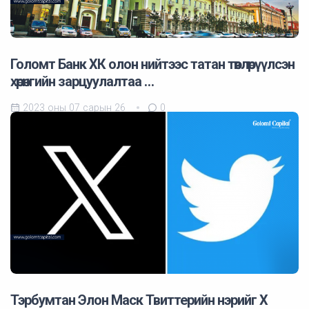
Голомт Банк ХК олон нийтээс татан төвлөрүүлсэн
хөрөнгийн зарцуулалтаа …
2023 оны 07 сарын 26
0
Тэрбумтан Элон Маск Твиттерийн нэрийг X