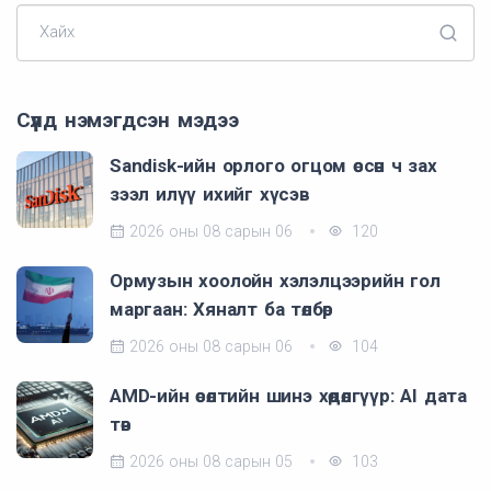
Хайх
Сүүлд нэмэгдсэн мэдээ
Sandisk-ийн орлого огцом өссөн ч зах
зээл илүү ихийг хүсэв
2026 оны 08 сарын 06
120
Ормузын хоолойн хэлэлцээрийн гол
маргаан: Хяналт ба төлбөр
2026 оны 08 сарын 06
104
AMD-ийн өсөлтийн шинэ хөдөлгүүр: AI дата
төв
2026 оны 08 сарын 05
103