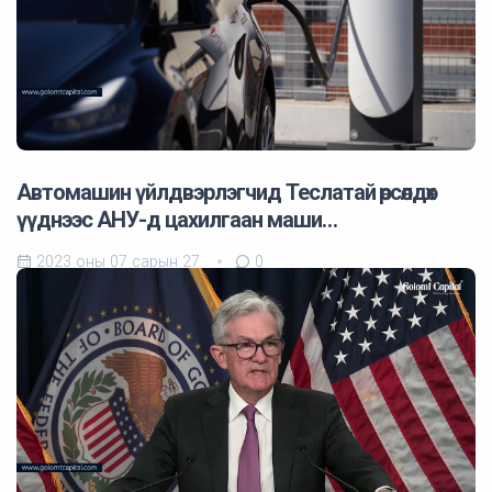
Автомашин үйлдвэрлэгчид Теслатай өрсөлдөх
үүднээс АНУ-д цахилгаан маши…
2023 оны 07 сарын 27
0