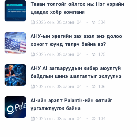
Таван толгойг ойлгох нь: Нэг нэрийн
цаадах хоёр компани
2026 оны 08 сарын 04
334
АНУ-ын хөрөнгийн зах зээл энэ долоо
хоногт юунд төвлөрч байна вэ?
2026 оны 08 сарын 04
125
АНУ AI загваруудын кибер аюулгүй
байдлын шинэ шалгалтыг эхлүүлнэ
2026 оны 08 сарын 04
106
AI-ийн эрэлт Palantir-ийн өсөлтийг
үргэлжлүүлж байна
2026 оны 08 сарын 04
104