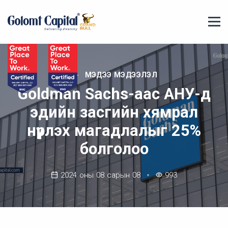
МЭДЭЭ МЭДЭЭЛЭЛ
Goldman Sachs-аас АНУ-д
эдийн засгийн хямрал
нүүрлэх магадлалыг 25%
болголоо
2024 оны 08 сарын 08
993