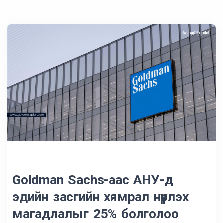
Goldman Sachs-аас АНУ-д
эдийн засгийн хямрал нүүрлэх
магадлалыг 25% болголоо