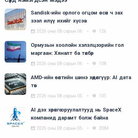
Sandisk-ийн орлого огцом өссөн ч зах
зээл илүү ихийг хүсэв
2026 оны 08 сарын 06
126
Ормузын хоолойн хэлэлцээрийн гол
маргаан: Хяналт ба төлбөр
2026 оны 08 сарын 06
108
AMD-ийн өсөлтийн шинэ хөдөлгүүр: AI дата
төв
2026 оны 08 сарын 05
105
AI дэх хөрөнгө оруулалтууд нь SpaceX
компанид дарамт болж байна
2026 оны 08 сарын 05
2084