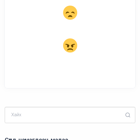
Хайх
Сүүлд нэмэгдсэн мэдээ