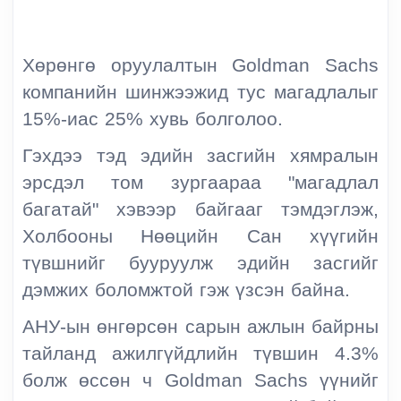
Хөрөнгө оруулалтын Goldman Sachs
компанийн шинжээжид тус магадлалыг
15
%-
иас 25
%
хувь болголоо.
Гэхдээ тэд эдийн засгийн хямралын
эрсдэл том зургаараа "магадлал
багатай" хэвээр байгааг тэмдэглэж,
Холбооны Нөөцийн Сан хүүгийн
түвшнийг бууруулж эдийн засгийг
дэмжих боломжтой гэж үзсэн байна.
АНУ-ын өнгөрсөн сарын ажлын байрны
тайланд ажилгүйдлийн түвшин 4.3%
болж өссөн ч Goldman Sachs үүнийг