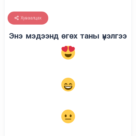
Хуваалцах
Энэ мэдээнд өгөх таны үнэлгээ