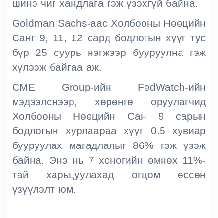
шинэ чиг хандлага гэж үзэхгүй байна.
Goldman Sachs-аас Холбооны Нөөцийн
Санг 9, 11, 12 сард бодлогын хүүг тус
бүр 25 суурь нэгжээр бууруулна гэж
хүлээж байгаа аж.
CME Group-ийн FedWatch-ийн
мэдээлснээр, хөрөнгө оруулагчид
Холбооны Нөөцийн Сан 9 сарын
бодлогын хурлаараа хүүг 0.5 хувиар
бууруулах магадлалыг 86% гэж үзэж
байна. Энэ нь 7 хоногийн өмнөх 11%-
тай харьцуулахад огцом өссөн
үзүүлэлт юм.