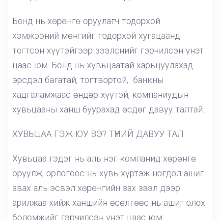
Бонд нь хөрөнгө оруулагч тодорхой
хэмжээний мөнгийг тодорхой хугацаанд
тогтсон хүүтэйгээр зээлснийг гэрчилсэн үнэт
цаас юм. Бонд нь хувьцаатай харьцуулахад
эрсдэл багатай, тогтвортой, банкны
хадгаламжаас өндөр хүүтэй, компаниудын
хувьцааны ханш буурахад өсдөг давуу талтай.
ХУВЬЦАА ГЭЖ ЮУ ВЭ? ТҮҮНИЙ ДАВУУ ТАЛ
Хувьцаа гэдэг нь аль нэг компанид хөрөнгө
оруулж, орлогоос нь хувь хүртэж ногдол ашиг
авах аль эсвэл хөрөнгийн зах зээл дээр
арилжаа хийж ханшийн өсөлтөөс нь ашиг олох
боломжийг гэрчилсэн үнэт цаас юм.