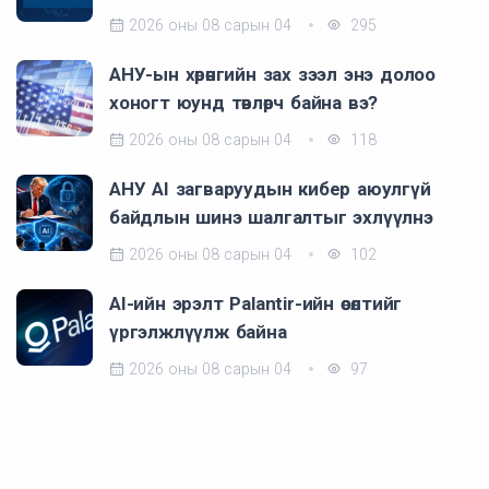
2026 оны 08 сарын 04
295
АНУ-ын хөрөнгийн зах зээл энэ долоо
хоногт юунд төвлөрч байна вэ?
2026 оны 08 сарын 04
118
АНУ AI загваруудын кибер аюулгүй
байдлын шинэ шалгалтыг эхлүүлнэ
2026 оны 08 сарын 04
102
AI-ийн эрэлт Palantir-ийн өсөлтийг
үргэлжлүүлж байна
2026 оны 08 сарын 04
97