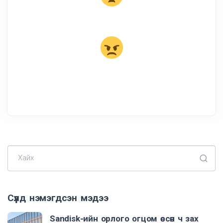
Хайх
Сүүлд нэмэгдсэн мэдээ
Sandisk-ийн орлого огцом өссөн ч зах