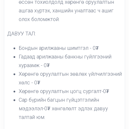
өссөн тохиолдолд хөрөнгө оруулалтын
ашгаа хүртэх, ханшийн уналтаас ч ашиг
олох боломжтой.
ДАВУУ ТАЛ:
Бондын арилжааны шимтгэл - 0₮
Гадаад арилжааны банкны гүйлгээний
хураамж - 0₮
Хөрөнгө оруулалтын зөвлөх үйлчилгээний
хөлс - 0₮
Хөрөнгө оруулалтын цогц сургалт-0₮
Сар бүрийн багцын гүйцэтгэлийн
мэдээлэл-0₮ хөнгөлөлт эдлэх давуу
талтай юм.