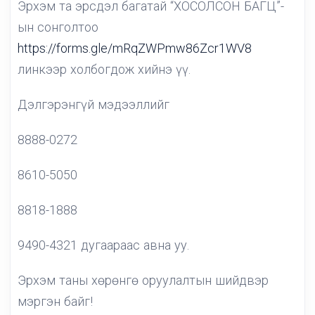
Эрхэм та эрсдэл багатай “ХОСОЛСОН БАГЦ”-
ын сонголтоо
https://forms.gle/mRqZWPmw86Zcr1WV8
линкээр холбогдож хийнэ үү.
Дэлгэрэнгүй мэдээллийг
8888-0272
8610-5050
8818-1888
9490-4321 дугаараас авна уу.
Эрхэм таны хөрөнгө оруулалтын шийдвэр
мэргэн байг!