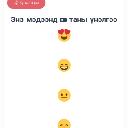
Хуваалцах
Энэ мэдээнд өгөх таны үнэлгээ