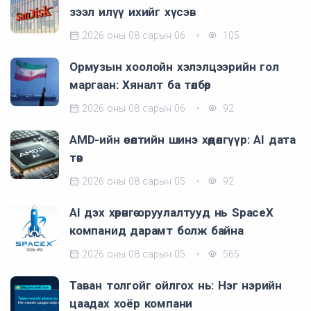
зээл илүү ихийг хүсэв
2026 оны 08 сарын 06
105
Ормузын хоолойн хэлэлцээрийн гол
маргаан: Хяналт ба төлбөр
2026 оны 08 сарын 06
92
AMD-ийн өсөлтийн шинэ хөдөлгүүр: AI дата
төв
2026 оны 08 сарын 05
92
AI дэх хөрөнгө оруулалтууд нь SpaceX
компанид дарамт болж байна
2026 оны 08 сарын 05
565
Таван толгойг ойлгох нь: Нэг нэрийн
цаадах хоёр компани