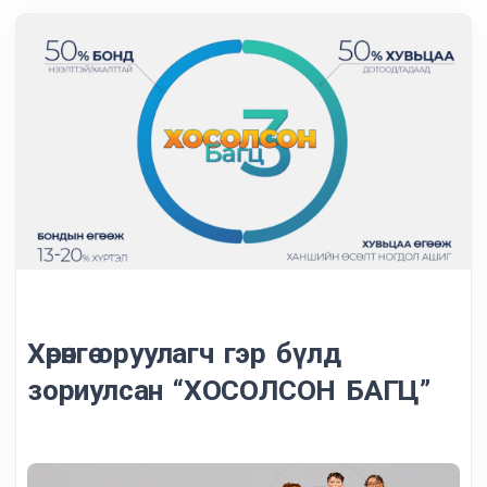
Хөрөнгө оруулагч гэр бүлд
зориулсан “ХОСОЛСОН БАГЦ”