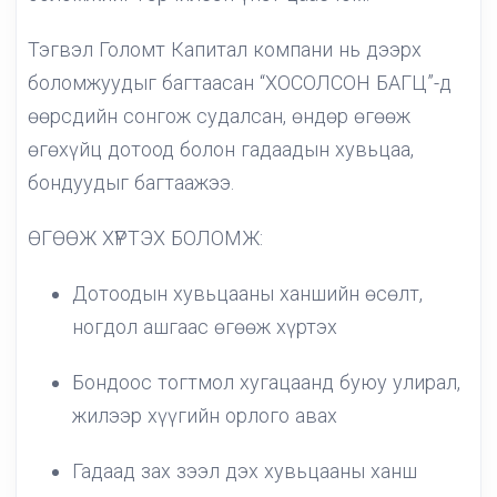
Тэгвэл Голомт Капитал компани нь дээрх
боломжуудыг багтаасан “ХОСОЛСОН БАГЦ”-д
өөрсдийн сонгож судалсан, өндөр өгөөж
өгөхүйц дотоод болон гадаадын хувьцаа,
бондуудыг багтаажээ.
ӨГӨӨЖ ХҮРТЭХ БОЛОМЖ:
Дотоодын хувьцааны ханшийн өсөлт,
ногдол ашгаас өгөөж хүртэх
Бондоос тогтмол хугацаанд буюу улирал,
жилээр хүүгийн орлого авах
Гадаад зах зээл дэх хувьцааны ханш