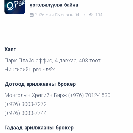
үргэлжлүүлж байна
2026 оны 08 сарын 04
104
Хаяг
Парк Плэйс оффис, 4 давхар, 403 тоот,
Чингисийн өргөн чөлөө-24
Дотоод арилжааны брокер
Монголын Хөрөнгийн Бирж (+976) 7012-1530
(+976) 8003-7272
(+976) 8083-7744
Гадаад арилжааны брокер