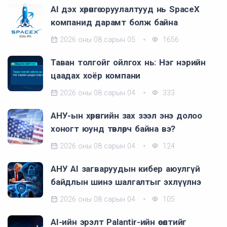
AI дэх хөрөнгө оруулалтууд нь SpaceX
компанид дарамт болж байна
2026 оны 08 сарын 05
1656
Таван толгойг ойлгох нь: Нэг нэрийн
цаадах хоёр компани
2026 оны 08 сарын 04
333
АНУ-ын хөрөнгийн зах зээл энэ долоо
хоногт юунд төвлөрч байна вэ?
2026 оны 08 сарын 04
124
АНУ AI загваруудын кибер аюулгүй
байдлын шинэ шалгалтыг эхлүүлнэ
2026 оны 08 сарын 04
105
AI-ийн эрэлт Palantir-ийн өсөлтийг