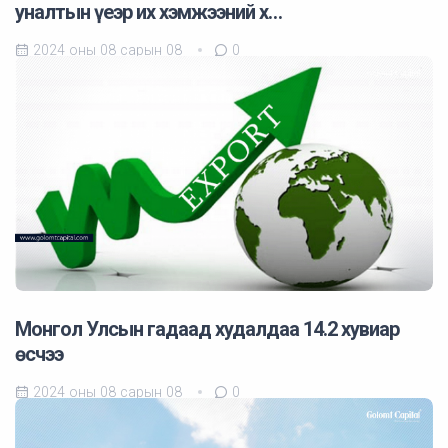
уналтын үеэр их хэмжээний х…
2024 оны 08 сарын 08
0
Монгол Улсын гадаад худалдаа 14.2 хувиар
өсчээ
2024 оны 08 сарын 08
0