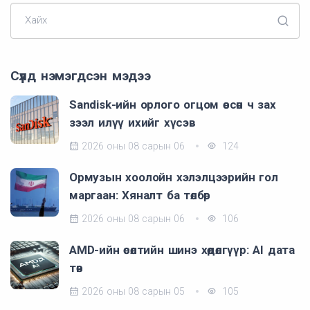
Хайх
Сүүлд нэмэгдсэн мэдээ
Sandisk-ийн орлого огцом өссөн ч зах
зээл илүү ихийг хүсэв
2026 оны 08 сарын 06
124
Ормузын хоолойн хэлэлцээрийн гол
маргаан: Хяналт ба төлбөр
2026 оны 08 сарын 06
106
AMD-ийн өсөлтийн шинэ хөдөлгүүр: AI дата
төв
2026 оны 08 сарын 05
105