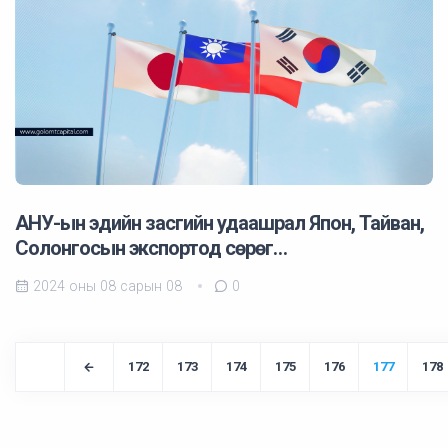
АНУ-ын эдийн засгийн удаашрал Япон, Тайван,
Солонгосын экспортод сөрөг…
2024 оны 08 сарын 08
0
172
173
174
175
176
177
178