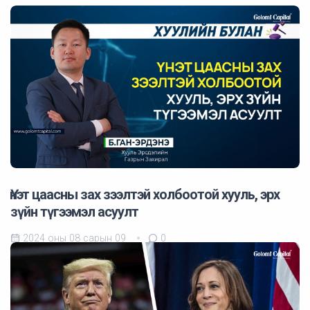
Үнэт цаасны зах зээлтэй холбоотой хууль, эрх
зүйн түгээмэл асуулт
2024 оны 08 сарын 09
0