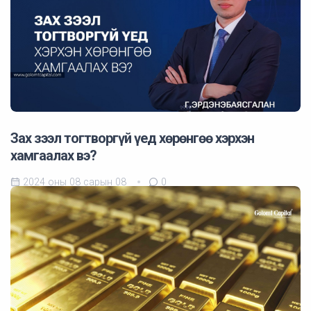
Зах зээл тогтворгүй үед хөрөнгөө хэрхэн
хамгаалах вэ?
2024 оны 08 сарын 08
0