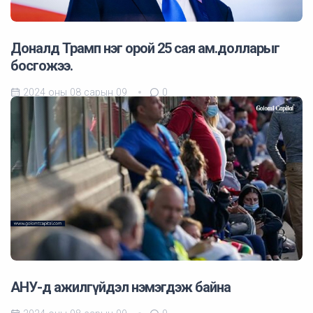
Доналд Трамп нэг орой 25 сая ам.долларыг
босгожээ.
2024 оны 08 сарын 09
0
АНУ-д ажилгүйдэл нэмэгдэж байна