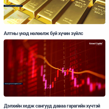
Алтны үнэд нөлөөлж буй хүчин зүйлс
2024 оны 08 сарын 08
0
Дэлхийн хедж сангууд даваа гарагийн хүчтэй