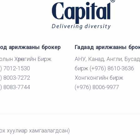
од арилжааны брокер
Гадаад арилжааны бро
лын Хөрөнгийн Бирж
АНУ, Канад, Англи, Бусад
) 7012-1530
бирж (+976) 8610-3636
) 8003-7272
Хонгконгийн бирж
) 8083-7744
(+976) 8006-9977
рх хуулиар хамгаалагдсан)