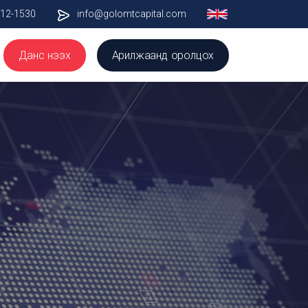
012-1530
info@golomtcapital.com
Данс нээх
Арилжаанд оролцох