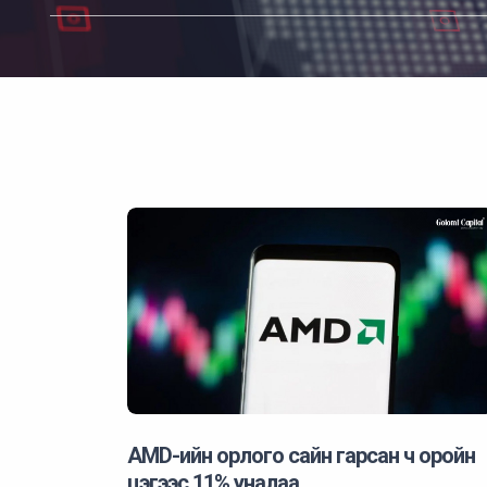
AMD-ийн орлого сайн гарсан ч оройн
цэгээс 11% уналаа