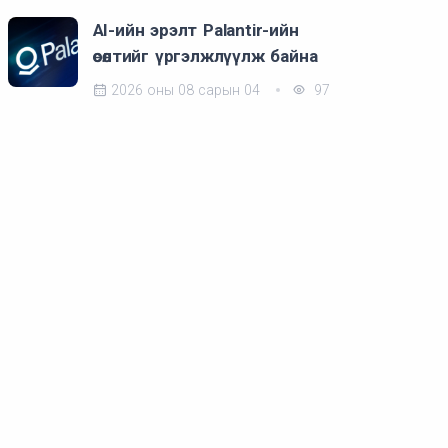
AI-ийн эрэлт Palantir-ийн
өсөлтийг үргэлжлүүлж байна
2026 оны 08 сарын 04
97