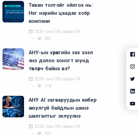
Таван толгойг ойлгох нь:
Нэг нэрийн цаадах хоёр
компани
2026 оны 08 сарын 04
287
АНУ-ын хөрөнгийн зах зээл
энэ долоо хоногт юунд
төвлөрч байна вэ?
2026 оны 08 сарын 04
118
АНУ AI загваруудын кибер
аюулгүй байдлын шинэ
шалгалтыг эхлүүлнэ
2026 оны 08 сарын 04
101