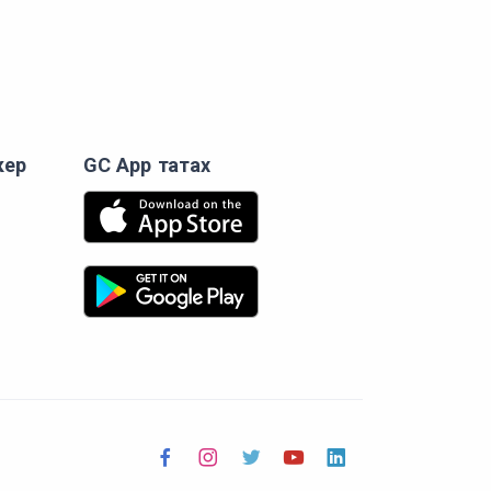
кер
GC App татах