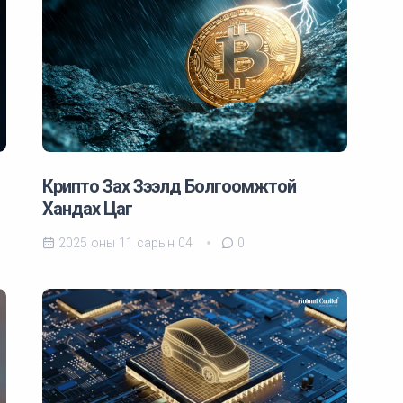
Крипто Зах Зээлд Болгоомжтой
Хандах Цаг
2025 оны 11 сарын 04
0