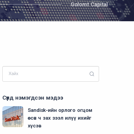
Golomt Capital
Хайх
Сүүлд нэмэгдсэн мэдээ
Sandisk-ийн орлого огцом
өссөн ч зах зээл илүү ихийг
хүсэв