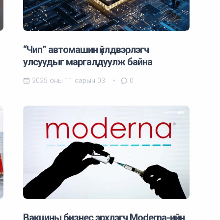
“Чип” автомашин үйлдвэрлэгч
улсуудыг маргалдуулж байна
2025 оны 11 сарын 03
0
Вакцины бизнес эрхлэгч Мoderna-ийн