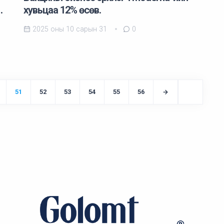
…
хувьцаа 12% өсөв.
2025 оны 10 сарын 31
0
51
52
53
54
55
56