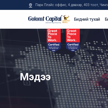
Парк Плэйс оффис, 4 давхар, 403 тоот, Чингисий
Бидний тухай
Б
Мэдээ