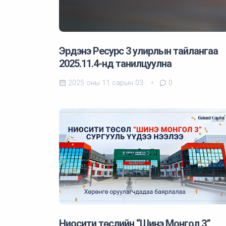
Эрдэнэ Ресурс 3 улирлын тайлангаа
2025.11.4-нд танилцуулна
2025 оны 11 сарын 03
0
Ниосити төслийн “Шинэ Монгол 3”