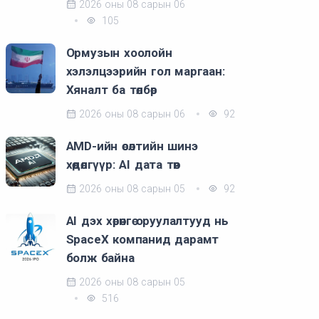
2026 оны 08 сарын 06
105
Ормузын хоолойн
хэлэлцээрийн гол маргаан:
Хяналт ба төлбөр
2026 оны 08 сарын 06
92
AMD-ийн өсөлтийн шинэ
хөдөлгүүр: AI дата төв
2026 оны 08 сарын 05
92
AI дэх хөрөнгө оруулалтууд нь
SpaceX компанид дарамт
болж байна
2026 оны 08 сарын 05
516