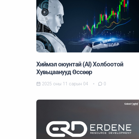
Хиймэл оюунтай (AI) Холбоотой
Хувьцаанууд Өссөөр
2025 оны 11 сарын 04
0