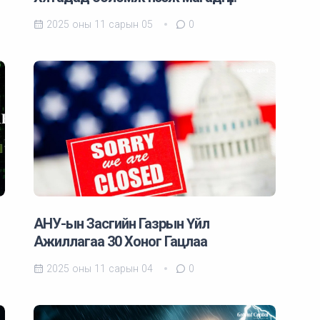
2025 оны 11 сарын 05
0
АНУ-ын Засгийн Газрын Үйл
Ажиллагаа 30 Хоног Гацлаа
2025 оны 11 сарын 04
0