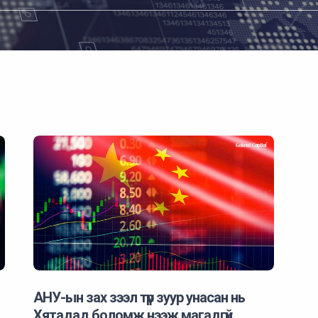
АНУ-ын зах зээл түр зуур унасан нь
Хятадад боломж нээж магадгүй.