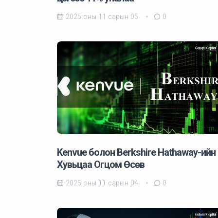
2025 оны 11 сарын 05
0
Kenvue болон Berkshire Hathaway-ийн
Хувьцаа Огцом Өсөв
2025 оны 11 сарын 04
0