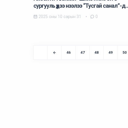
сургууль үүдээ нээлээ “Тусгай санал”-д
2025 оны 10 сарын 31
0
46
47
48
49
50