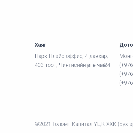
Хаяг
Дото
Парк Плэйс оффис, 4 давхар,
Монго
403 тоот, Чингисийн өргөн чөлөө-24
(+976
(+976
(+976
©2021 Голомт Капитал ҮЦК ХХК (Бүх э