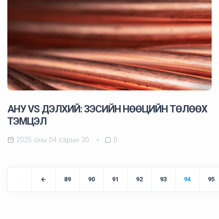
АНУ VS ДЭЛХИЙ: ЗЭСИЙН НӨӨЦИЙН ТӨЛӨӨХ
ТЭМЦЭЛ
2025 оны 04 сарын 30
0
89
90
91
92
93
94
95