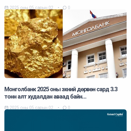
2025 оны 05 сарын 02
0
Монголбанк 2025 оны эхний дөрвөн сард 3.3
тонн алт худалдан аваад байн…
2025 оны 05 сарын 02
0