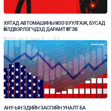
ХЯТАД AВТОМАШИНЫ ҮНЭЭ БУУЛГАЖ, БУСАД
ҮЙЛДВЭРЛЭГЧДЭД ДАРАМТ ҮҮСГЭВ
2025 оны 05 сарын 01
0
АНУ-ЫН ЭДИЙН ЗАСГИЙН УНАЛТ БА