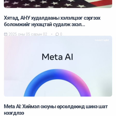
Хятад, АНУ худалдааны хэлэлцээг сэргээх
боломжийг нухацтай судалж эхэл…
2025 оны 05 сарын 02
0
Meta AI: Хиймэл оюуны өрсөлдөөнд шинэ шат
нээгдлээ