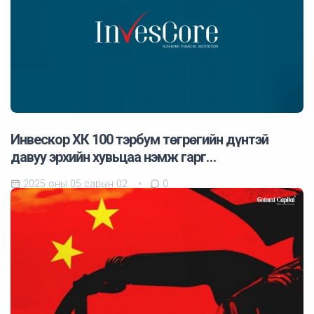
Инвескор ХК 100 тэрбум төгрөгийн дүнтэй
давуу эрхийн хувьцаа нэмж гарг…
2025 оны 05 сарын 02
0