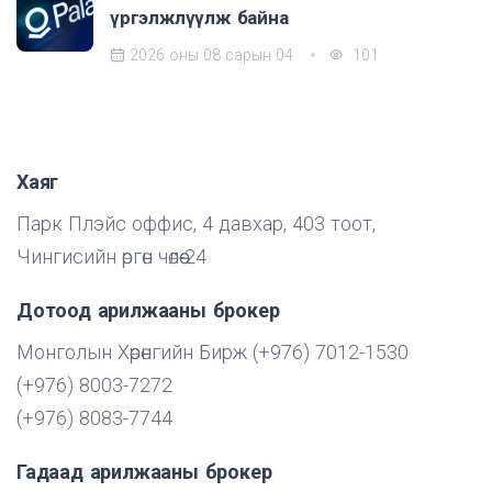
үргэлжлүүлж байна
2026 оны 08 сарын 04
101
Хаяг
Парк Плэйс оффис, 4 давхар, 403 тоот,
Чингисийн өргөн чөлөө-24
Дотоод арилжааны брокер
Монголын Хөрөнгийн Бирж (+976) 7012-1530
(+976) 8003-7272
(+976) 8083-7744
Гадаад арилжааны брокер