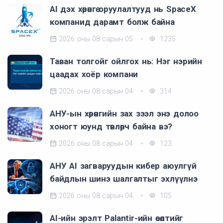
AI дэх хөрөнгө оруулалтууд нь SpaceX
компанид дарамт болж байна
2026 оны 08 сарын 05
1235
Таван толгойг ойлгох нь: Нэг нэрийн
цаадах хоёр компани
2026 оны 08 сарын 04
314
АНУ-ын хөрөнгийн зах зээл энэ долоо
хоногт юунд төвлөрч байна вэ?
2026 оны 08 сарын 04
123
АНУ AI загваруудын кибер аюулгүй
байдлын шинэ шалгалтыг эхлүүлнэ
2026 оны 08 сарын 04
105
AI-ийн эрэлт Palantir-ийн өсөлтийг