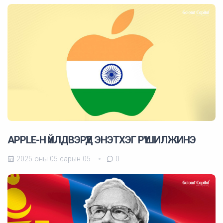
APPLE-Н ҮЙЛДВЭРҮҮД ЭНЭТХЭГ РҮҮ ШИЛЖИНЭ
2025 оны 05 сарын 05
0