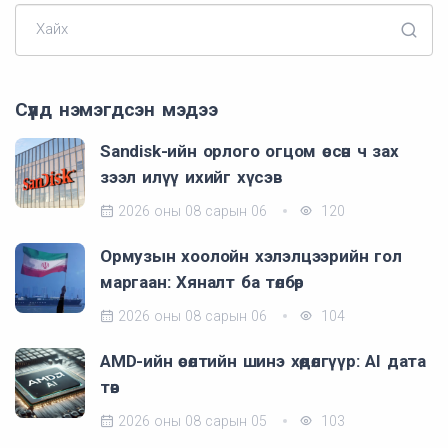
Хайх
Сүүлд нэмэгдсэн мэдээ
Sandisk-ийн орлого огцом өссөн ч зах
зээл илүү ихийг хүсэв
2026 оны 08 сарын 06
120
Ормузын хоолойн хэлэлцээрийн гол
маргаан: Хяналт ба төлбөр
2026 оны 08 сарын 06
104
AMD-ийн өсөлтийн шинэ хөдөлгүүр: AI дата
төв
2026 оны 08 сарын 05
103