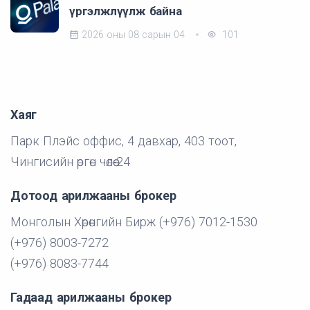
үргэлжлүүлж байна
2026 оны 08 сарын 04
101
Хаяг
Парк Плэйс оффис, 4 давхар, 403 тоот,
Чингисийн өргөн чөлөө-24
Дотоод арилжааны брокер
Монголын Хөрөнгийн Бирж (+976) 7012-1530
(+976) 8003-7272
(+976) 8083-7744
Гадаад арилжааны брокер