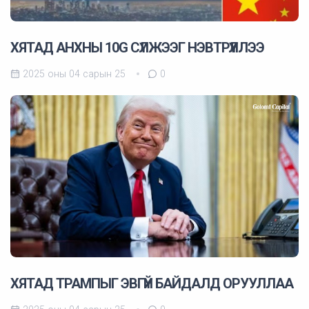
ХЯТАД АНХНЫ 10G СҮЛЖЭЭГ НЭВТРҮҮЛЛЭЭ
2025 оны 04 сарын 25
0
ХЯТАД ТРАМПЫГ ЭВГҮЙ БАЙДАЛД ОРУУЛЛАА