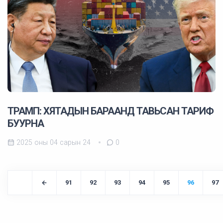
ТРАМП: ХЯТАДЫН БАРААНД ТАВЬСАН ТАРИФ
БУУРНА
2025 оны 04 сарын 24
0
91
92
93
94
95
96
97