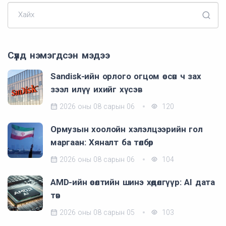
Хайх
Сүүлд нэмэгдсэн мэдээ
Sandisk-ийн орлого огцом өссөн ч зах
зээл илүү ихийг хүсэв
2026 оны 08 сарын 06
120
Ормузын хоолойн хэлэлцээрийн гол
маргаан: Хяналт ба төлбөр
2026 оны 08 сарын 06
104
AMD-ийн өсөлтийн шинэ хөдөлгүүр: AI дата
төв
2026 оны 08 сарын 05
103