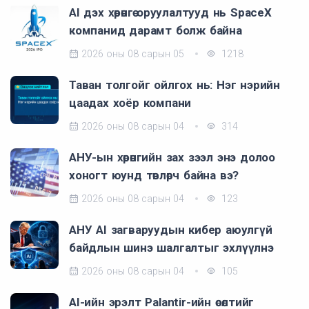
AI дэх хөрөнгө оруулалтууд нь SpaceX
компанид дарамт болж байна
2026 оны 08 сарын 05
1218
Таван толгойг ойлгох нь: Нэг нэрийн
цаадах хоёр компани
2026 оны 08 сарын 04
314
АНУ-ын хөрөнгийн зах зээл энэ долоо
хоногт юунд төвлөрч байна вэ?
2026 оны 08 сарын 04
123
АНУ AI загваруудын кибер аюулгүй
байдлын шинэ шалгалтыг эхлүүлнэ
2026 оны 08 сарын 04
105
AI-ийн эрэлт Palantir-ийн өсөлтийг