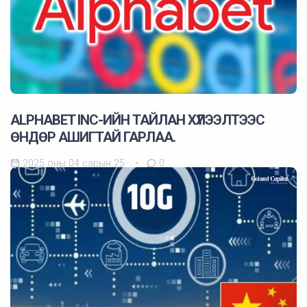
ALPHABET INC-ИЙН ТАЙЛАН ХҮЛЭЭЛТЭЭС
ӨНДӨР АШИГТАЙ ГАРЛАА.
2025 оны 04 сарын 25
0