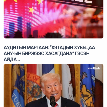
АУДИТЫН МАРГААН: “ХЯТАДЫН ХУВЬЦАА
АНУ-ЫН БИРЖЭЭС ХАСАГДАНА” ГЭСЭН
АЙДА…
2025 оны 04 сарын 24
0