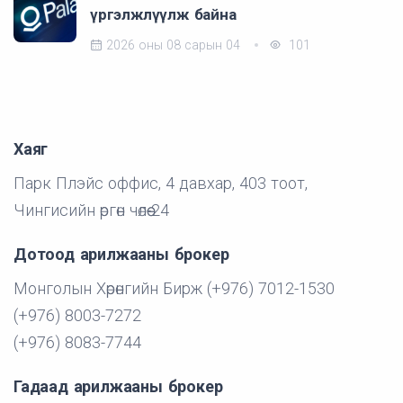
үргэлжлүүлж байна
2026 оны 08 сарын 04
101
Хаяг
Парк Плэйс оффис, 4 давхар, 403 тоот,
Чингисийн өргөн чөлөө-24
Дотоод арилжааны брокер
Монголын Хөрөнгийн Бирж (+976) 7012-1530
(+976) 8003-7272
(+976) 8083-7744
Гадаад арилжааны брокер