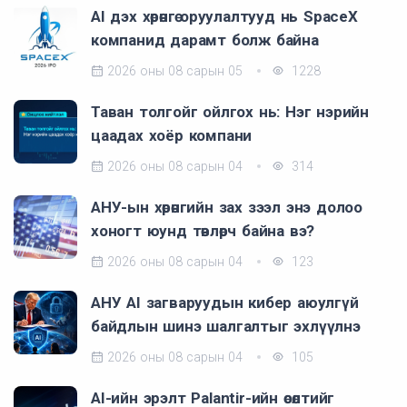
AI дэх хөрөнгө оруулалтууд нь SpaceX
компанид дарамт болж байна
2026 оны 08 сарын 05
1228
Таван толгойг ойлгох нь: Нэг нэрийн
цаадах хоёр компани
2026 оны 08 сарын 04
314
АНУ-ын хөрөнгийн зах зээл энэ долоо
хоногт юунд төвлөрч байна вэ?
2026 оны 08 сарын 04
123
АНУ AI загваруудын кибер аюулгүй
байдлын шинэ шалгалтыг эхлүүлнэ
2026 оны 08 сарын 04
105
AI-ийн эрэлт Palantir-ийн өсөлтийг