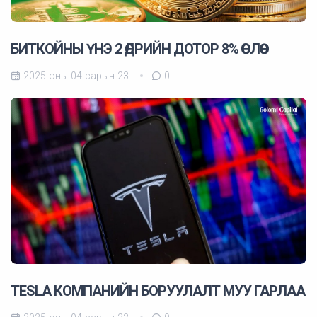
БИТКОЙНЫ ҮНЭ 2 ӨДРИЙН ДОТОР 8% ӨСЛӨӨ
2025 оны 04 сарын 23
0
TESLA КОМПАНИЙН БОРУУЛАЛТ МУУ ГАРЛАА