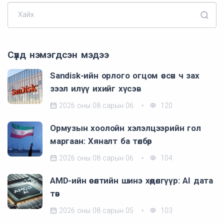
Хайх
Сүүлд нэмэгдсэн мэдээ
Sandisk-ийн орлого огцом өссөн ч зах
зээл илүү ихийг хүсэв
2026 оны 08 сарын 06
120
Ормузын хоолойн хэлэлцээрийн гол
маргаан: Хяналт ба төлбөр
2026 оны 08 сарын 06
104
AMD-ийн өсөлтийн шинэ хөдөлгүүр: AI дата
төв
2026 оны 08 сарын 05
103