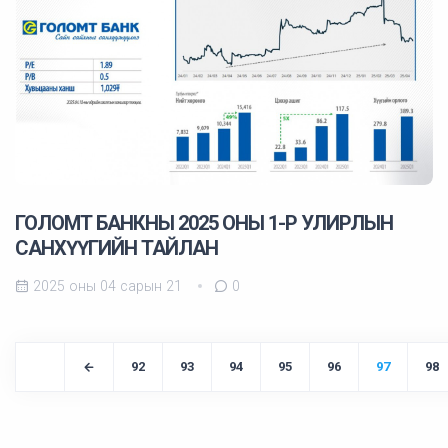
ГОЛОМТ БАНКНЫ 2025 ОНЫ 1-Р УЛИРЛЫН
САНХҮҮГИЙН ТАЙЛАН
2025 оны 04 сарын 21
0
92
93
94
95
96
97
98