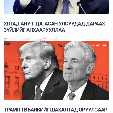
ХЯТАД АНУ-Г ДАГАСАН УЛСУУДАД ДАРААХ
ЗҮЙЛИЙГ АНХААРУУЛЛАА
2025 оны 04 сарын 22
0
ТРАМП ТӨВ БАНКИЙГ ШАХАЛТАД ОРУУЛСААР