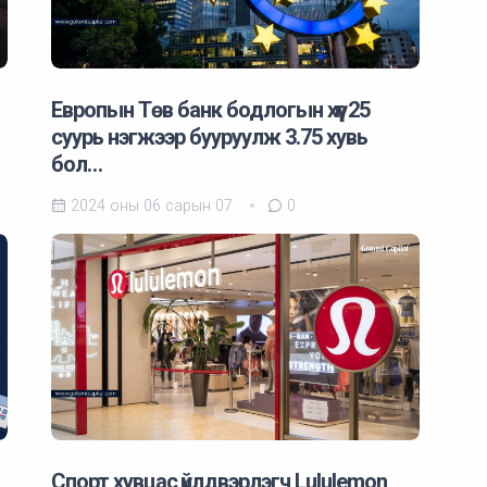
Eвропын Төв банк бодлогын хүүг 25
суурь нэгжээр бууруулж 3.75 хувь
бол…
2024 оны 06 сарын 07
0
Спорт хувцас үйлдвэрлэгч Lululemon