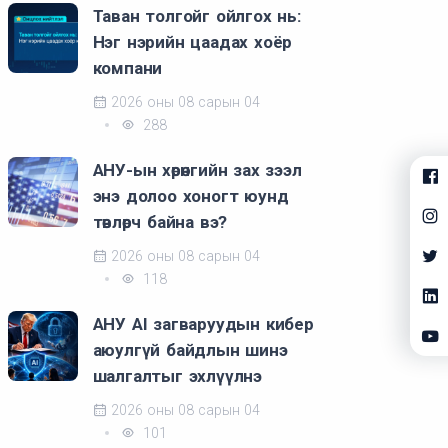
Таван толгойг ойлгох нь:
Нэг нэрийн цаадах хоёр
компани
2026 оны 08 сарын 04
288
АНУ-ын хөрөнгийн зах зээл
энэ долоо хоногт юунд
төвлөрч байна вэ?
2026 оны 08 сарын 04
118
АНУ AI загваруудын кибер
аюулгүй байдлын шинэ
шалгалтыг эхлүүлнэ
2026 оны 08 сарын 04
101