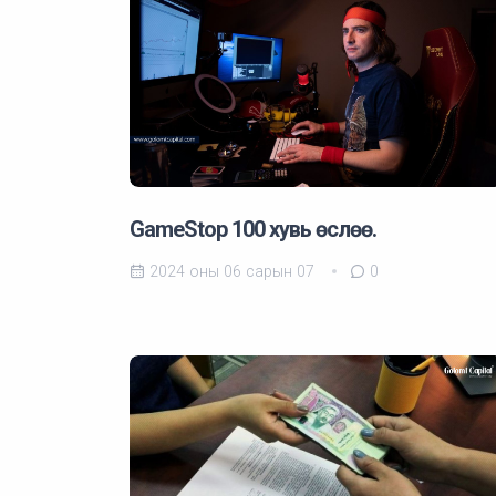
GameStop 100 хувь өслөө.
2024 оны 06 сарын 07
0