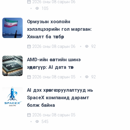
2026 оны 08 сарын 06
105
Ормузын хоолойн
хэлэлцээрийн гол маргаан:
Хяналт ба төлбөр
2026 оны 08 сарын 06
92
AMD-ийн өсөлтийн шинэ
хөдөлгүүр: AI дата төв
2026 оны 08 сарын 05
92
AI дэх хөрөнгө оруулалтууд нь
SpaceX компанид дарамт
болж байна
2026 оны 08 сарын 05
545