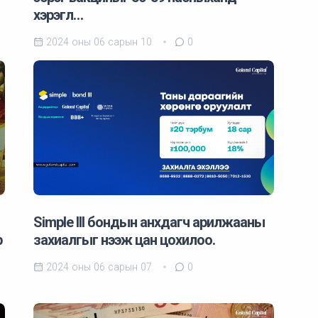
хэрэгл…
2024 оны 06 сарын 10
0
Simple III бондын анхдагч арилжааны
р
захиалгыг нээж цан цохилоо.
2024 оны 06 сарын 07
0