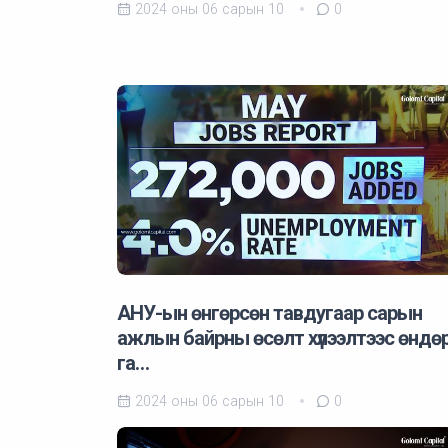
2024 оны 06 сарын 10
0
АНУ-ын өнгөрсөн тавдугаар сарын
ажлын байрны өсөлт хүлээлтээс өндө
га…
2024 оны 06 сарын 10
0