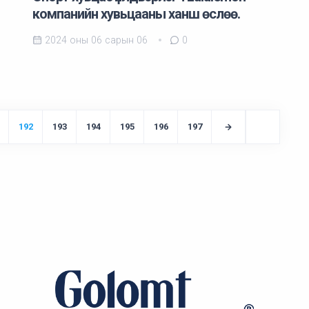
компанийн хувьцааны ханш өслөө.
2024 оны 06 сарын 06
0
192
193
194
195
196
197