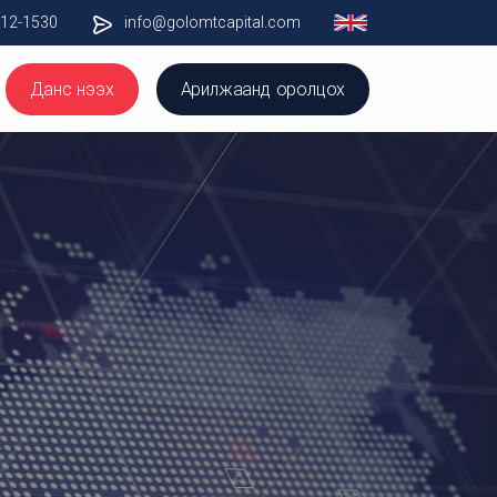
012-1530
info@golomtcapital.com
Данс нээх
Арилжаанд оролцох