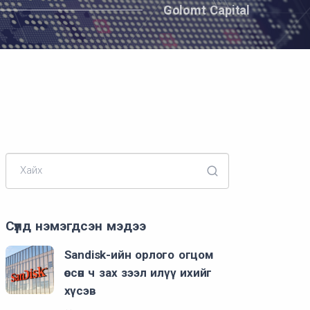
Golomt Capital
Хайх
Сүүлд нэмэгдсэн мэдээ
Sandisk-ийн орлого огцом
өссөн ч зах зээл илүү ихийг
хүсэв