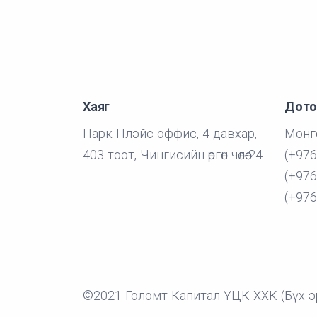
Хаяг
Дото
Парк Плэйс оффис, 4 давхар,
Монго
403 тоот, Чингисийн өргөн чөлөө-24
(+976
(+976
(+976
©2021 Голомт Капитал ҮЦК ХХК (Бүх э