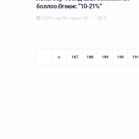
боллоо.Өгөөж: “10-21%”
2024 оны 06 сарын 06
0
187
188
189
190
191