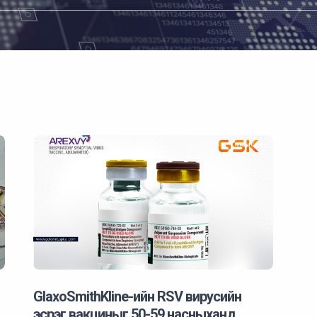
GlaxoSmithKline-ийн RSV вирусийн
эсрэг вакциныг 50-59 насныханд