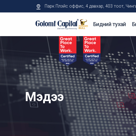
Парк Плэйс оффис, 4 давхар, 403 тоот, Чингисий
Бидний тухай
Б
Мэдээ