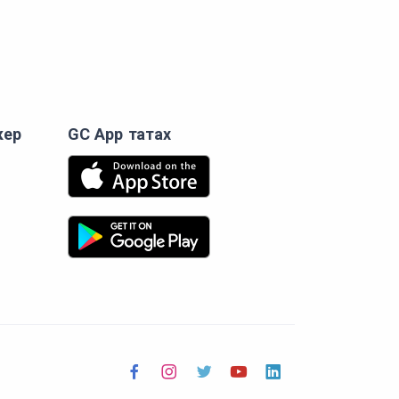
кер
GC App татах