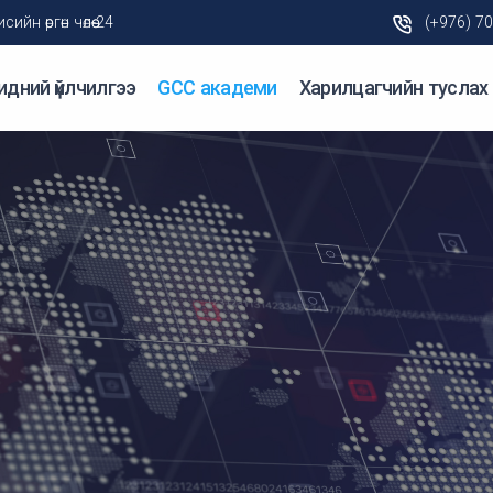
н өргөн чөлөө-24
(+976) 7
идний үйлчилгээ
GCC академи
Харилцагчийн туслах