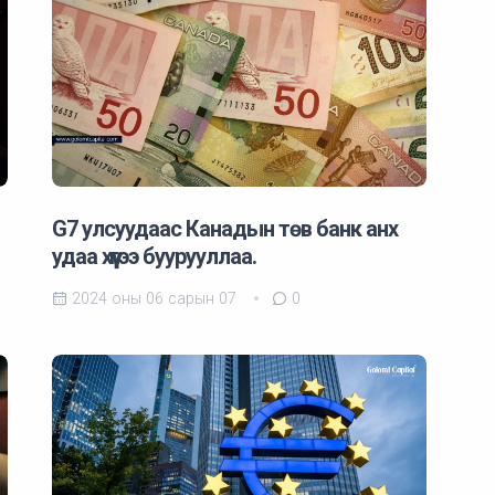
G7 улсуудаас Канадын төв банк анх
удаа хүүгээ буурууллаа.
2024 оны 06 сарын 07
0