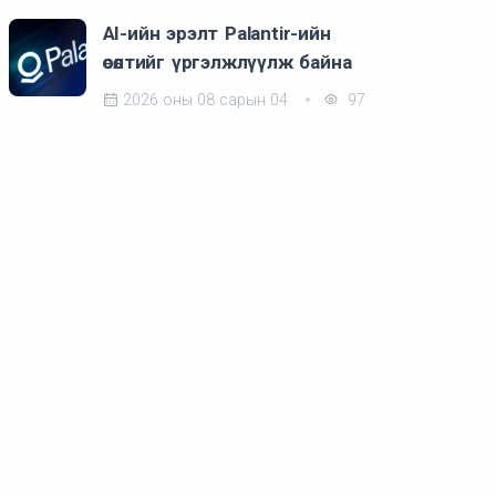
AI-ийн эрэлт Palantir-ийн
өсөлтийг үргэлжлүүлж байна
2026 оны 08 сарын 04
97