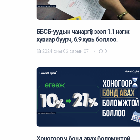
ББСБ-уудын чанаргүй зээл 1.1 нэгж
хувиар буурч, 6.9 хувь боллоо.
2024 оны 06 сарын 07
0
Хоногоор ч бонд авах боломжтой