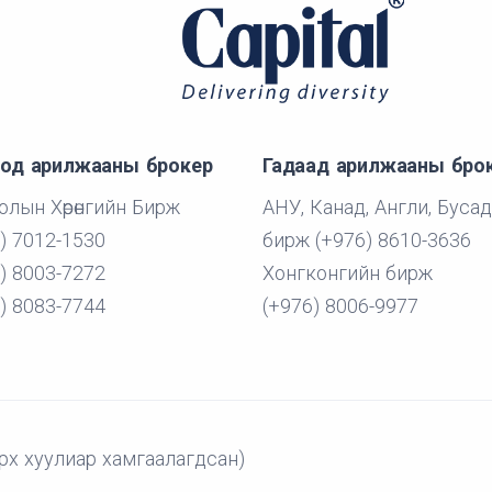
од арилжааны брокер
Гадаад арилжааны бро
лын Хөрөнгийн Бирж
АНУ, Канад, Англи, Бусад
) 7012-1530
бирж (+976) 8610-3636
) 8003-7272
Хонгконгийн бирж
) 8083-7744
(+976) 8006-9977
рх хуулиар хамгаалагдсан)