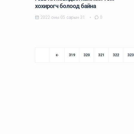
хохирогч болоод байна
2022 оны 05 сарын 31
0
319
320
321
322
323