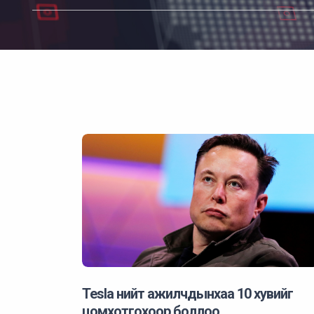
Tesla нийт ажилчдынхаа 10 хувийг
цомхотгохоор боллоо