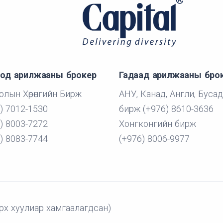
од арилжааны брокер
Гадаад арилжааны бро
лын Хөрөнгийн Бирж
АНУ, Канад, Англи, Бусад
) 7012-1530
бирж (+976) 8610-3636
) 8003-7272
Хонгконгийн бирж
) 8083-7744
(+976) 8006-9977
рх хуулиар хамгаалагдсан)