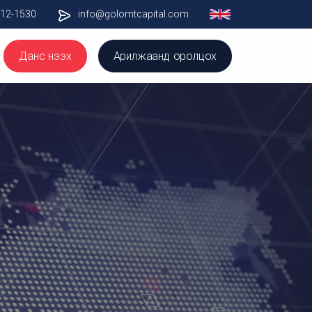
012-1530
info@golomtcapital.com
Данс нээх
Арилжаанд оролцох