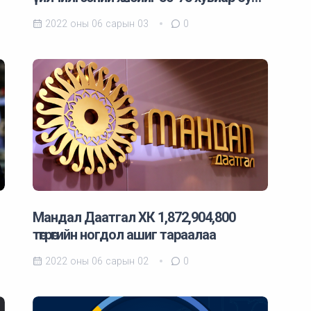
2022 оны 06 сарын 03
0
Мандал Даатгал ХК 1,872,904,800
төгрөгийн ногдол ашиг тараалаа
2022 оны 06 сарын 02
0