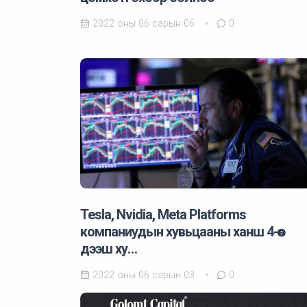
2022 оны 06 сарын 06
0
Tesla, Nvidia, Meta Platforms
компаниудын хувьцааны ханш 4-өөс
дээш ху…
2022 оны 06 сарын 03
0