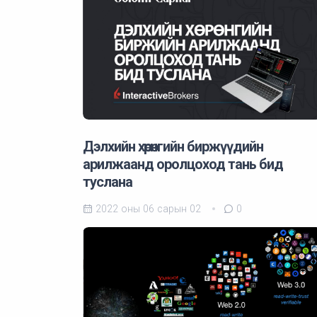
Дэлхийн хөрөнгийн биржүүдийн
арилжаанд оролцоход тань бид
туслана
2022 оны 06 сарын 02
0