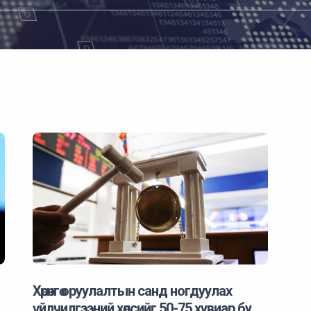
Хөрөнгө оруулалтын санд ногдуулах
үйлчилгээний хөлсийг 50-75 хувиар бу…