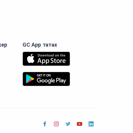
кер
GC App татах