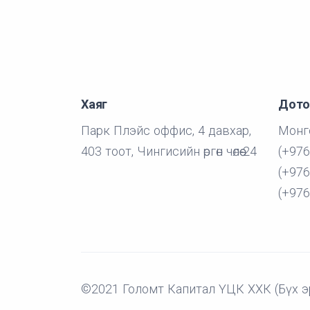
Хаяг
Дото
Парк Плэйс оффис, 4 давхар,
Монго
403 тоот, Чингисийн өргөн чөлөө-24
(+976
(+976
(+976
©2021 Голомт Капитал ҮЦК ХХК (Бүх э