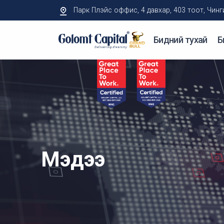
Парк Плэйс оффис, 4 давхар, 403 тоот, Чингисий
Бидний тухай
Б
Мэдээ