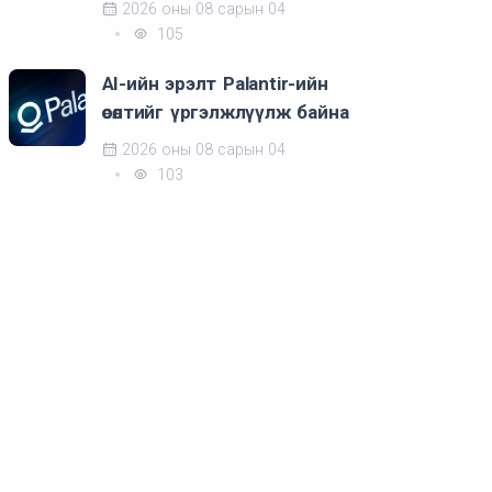
2026 оны 08 сарын 04
105
AI-ийн эрэлт Palantir-ийн
өсөлтийг үргэлжлүүлж байна
2026 оны 08 сарын 04
103