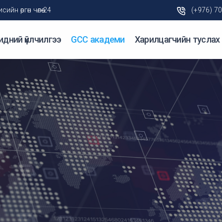
н өргөн чөлөө-24
(+976) 7
идний үйлчилгээ
GCC академи
Харилцагчийн туслах