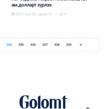
ам.долларт хүрлээ
2022 оны 05 сарын 31
0
324
325
326
327
328
329