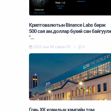
Криптовалютын Binance Labs бирж
500 сая ам.доллар бүхий сан байгуул
"…
2022 оны 06 сарын 02
0
Говь ХК ковидын хамгийн том