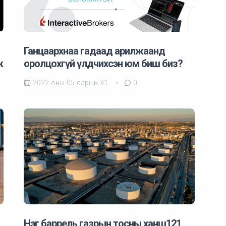
Ганцаархнаа гадаад арилжаанд
ж
оролцохгүй үлдчихсэн юм биш биз?
2022 оны 05 сарын 31
0
Нэг баррель газрын тосны ханш121