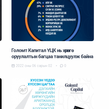
Голомт Капитал ҮЦК нь хөрөнгө
оруулалтын багцаа танилцуулж байна
2022 оны 06 сарын 02
0