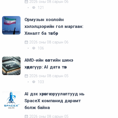
2026 оны 08 сарын 06
121
Ормузын хоолойн
хэлэлцээрийн гол маргаан:
Хяналт ба төлбөр
2026 оны 08 сарын 06
106
AMD-ийн өсөлтийн шинэ
хөдөлгүүр: AI дата төв
2026 оны 08 сарын 05
103
AI дэх хөрөнгө оруулалтууд нь
SpaceX компанид дарамт
болж байна
2026 оны 08 сарын 05