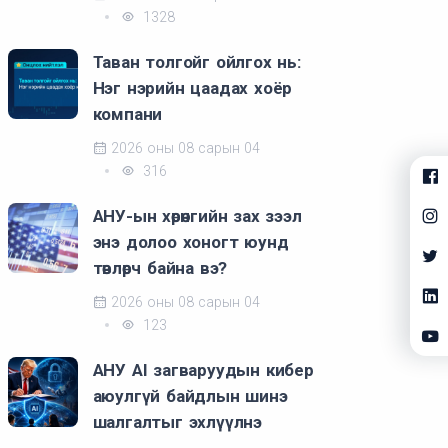
1328
Таван толгойг ойлгох нь:
Нэг нэрийн цаадах хоёр
компани
2026 оны 08 сарын 04
316
АНУ-ын хөрөнгийн зах зээл
энэ долоо хоногт юунд
төвлөрч байна вэ?
2026 оны 08 сарын 04
123
АНУ AI загваруудын кибер
аюулгүй байдлын шинэ
шалгалтыг эхлүүлнэ