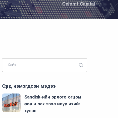
Golomt Capital
Хайх
Сүүлд нэмэгдсэн мэдээ
Sandisk-ийн орлого огцом
өссөн ч зах зээл илүү ихийг
хүсэв